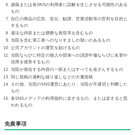
虚偽または各SNSの利用者に誤解を生じさせる可能性のある
もの
自己の商品の広告、宣伝、勧誘、営業活動等の営利を目的と
するもの
違法な内容または猥褻な表現等を含むもの
当院を含む第三者へのなりすましの疑いのあるもの
公式アカウントの運営を妨げるもの
当院ならびに特定の個人や団体への誹謗中傷ならびに名誉や
信用を侵害するもの
当院が発信する内容の一部またはすべてを改ざんするもの
同じ投稿の過剰な繰り返しなどの大量投稿
その他、当院のSNS運営にあたり、当院が不適切と判断した
もの
各SNSメディアの利用規約に反するもの、または反すると思
われるもの
免責事項