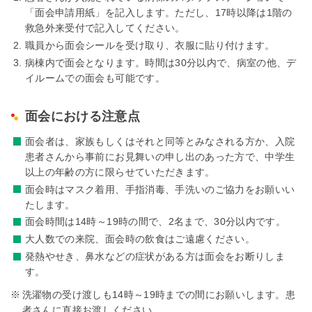
「面会申請用紙」を記入します。ただし、17時以降は1階の
救急外来受付で記入してください。
職員から面会シールを受け取り、衣服に貼り付けます。
病棟内で面会となります。時間は30分以内で、病室の他、デ
イルームでの面会も可能です。
面会における注意点
面会者は、家族もしくはそれと同等とみなされる方か、入院
患者さんから事前にお見舞いの申し出のあった方で、中学生
以上の年齢の方に限らせていただきます。
面会時はマスク着用、手指消毒、手洗いのご協力をお願いい
たします。
面会時間は14時～19時の間で、2名まで、30分以内です。
大人数での来院、面会時の飲食はご遠慮ください。
発熱やせき、鼻水などの症状がある方は面会をお断りしま
す。
洗濯物の受け渡しも14時～19時までの間にお願いします。患
者さんに直接お渡しください。