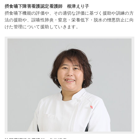
摂食嚥下障害看護認定看護師 根津えり子
摂食嚥下機能の評価や、その適切な評価に基づく援助や訓練の方
法の援助や、誤嚥性肺炎・窒息・栄養低下・脱水の憎悪防止に向
けた管理について援助していきます。