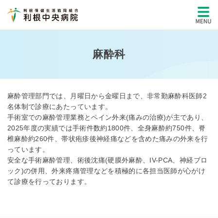
麻酔科
麻酔管理部門では、月曜日から金曜日まで、非常勤麻酔科医師2
名体制で診療にあたっています。
手術室での麻酔管理業務とペイン外来(痛みの治療)が主であり、
2025年度の実績では手術件数約1800件、全身麻酔約750件、脊
椎麻酔約260件、帯状疱疹後神経痛などを含めた痛みの外来を行
っています。
安全な手術麻酔管理、術後沈痛(硬膜外麻酔、IV-PCA、神経ブロ
ック)の併用、外来疼痛管理などを積極的に各担当医師が心がけ
て診療を行っております。