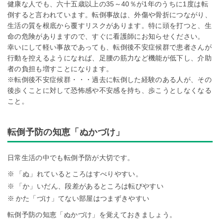
健康な人でも、六十五歳以上の35～40％が1年のうちに1度は転
倒すると言われています。転倒事故は、外傷や骨折につながり、
生活の質を根底から覆すリスクがあります。特に頭を打つと、生
命の危険がありますので、すぐに看護師にお知らせください。
幸いにして軽い事故であっても、転倒後不安症候群で患者さんが
行動を控えるようになれば、足腰の筋力など機能が低下し、介助
者の負担も増すことになります。
※転倒後不安症候群・・・過去に転倒した経験のある人が、その
後歩くことに対して恐怖感や不安感を持ち、歩こうとしなくなる
こと。
転倒予防の知恵「ぬかづけ」
日常生活の中でも転倒予防が大切です。
「ぬ」れているところはすべりやすい。
「か」いだん、段差があるところは転びやすい
かた「づけ」てない部屋はつまずきやすい
転倒予防の知恵「ぬかづけ」を覚えておきましょう。