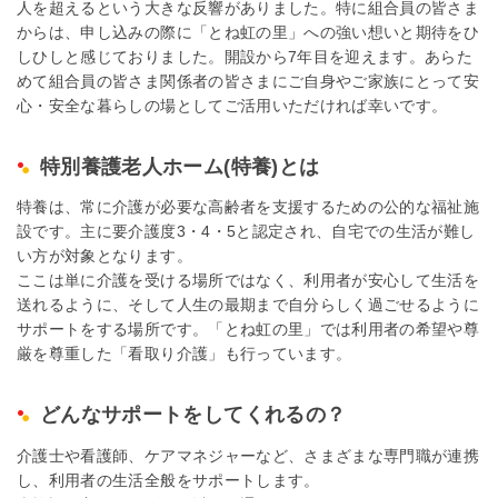
人を超えるという大きな反響がありました。特に組合員の皆さま
からは、申し込みの際に「とね虹の里」への強い想いと期待をひ
しひしと感じておりました。開設から7年目を迎えます。あらた
めて組合員の皆さま関係者の皆さまにご自身やご家族にとって安
心・安全な暮らしの場としてご活用いただければ幸いです。
特別養護老人ホーム(特養)とは
特養は、常に介護が必要な高齢者を支援するための公的な福祉施
設です。主に要介護度3・4・5と認定され、自宅での生活が難し
い方が対象となります。
ここは単に介護を受ける場所ではなく、利用者が安心して生活を
送れるように、そして人生の最期まで自分らしく過ごせるように
サポートをする場所です。「とね虹の里」では利用者の希望や尊
厳を尊重した「看取り介護」も行っています。
どんなサポートをしてくれるの？
介護士や看護師、ケアマネジャーなど、さまざまな専門職が連携
し、利用者の生活全般をサポートします。