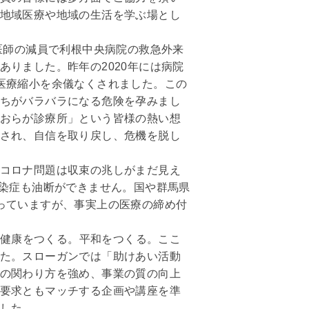
地域医療や地域の生活を学ぶ場とし
医師の減員で利根中央病院の救急外来
りました。昨年の2020年には病院
医療縮小を余儀なくされました。この
ちがバラバラになる危険を孕みまし
おらが診療所」という皆様の熱い想
され、自信を取り戻し、危機を脱し
コロナ問題は収束の兆しがまだ見え
感染症も油断ができません。国や群馬県
っていますが、事実上の医療の締め付
で「健康をつくる。平和をつくる。ここ
た。スローガンでは「助けあい活動
の関わり方を強め、事業の質の向上
要求ともマッチする企画や講座を準
した。