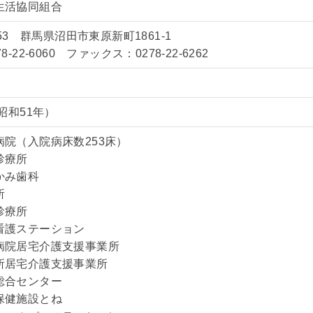
生活協同組合
053 群馬県沼田市東原新町1861-1
8-22-6060 ファックス：0278-22-6262
（昭和51年）
病院（入院病床数253床）
診療所
かみ歯科
所
診療所
看護ステーション
病院居宅介護支援事業所
所居宅介護支援事業所
総合センター
保健施設とね