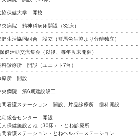
生協保健大学 開校
中央病院 精神科病床開設（32床）
保健生活協同組合 設立（群馬労生協より分離独立）
回保健活動交流集会（以後、毎年度末開催）
歯科診療所 開設（ユニット7台）
診療所 開設
中央病院 第6期建設竣工
訪問看護ステーション 開設、片品診療所 歯科開設
在宅総合センター 開設
老人保健施設とね（30床）・とね診療所
訪問看護ステーション・とねヘルパーステーション