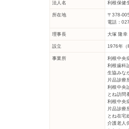
法人名
利根保健
所在地
〒378-0
電話：027
理事長
大塚 隆幸
設立
1976年
事業所
利根中央
利根歯科
生協みな
片品診療
利根中央
とね訪問
利根中央
片品診療
とね在宅
介護老人