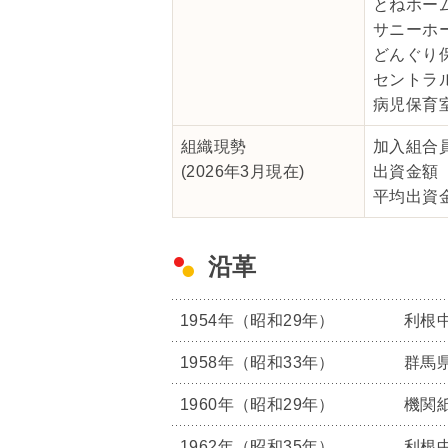
とねホー
サニーホ
どんぐり
セントラ
病児保育
組織現勢
加入組合員
(2026年3月現在)
出資金額 
平均出資金
沿革
1954年（昭和29年）
利根
1958年（昭和33年）
群馬
1960年（昭和29年）
機関
1962年（昭和35年）
利根