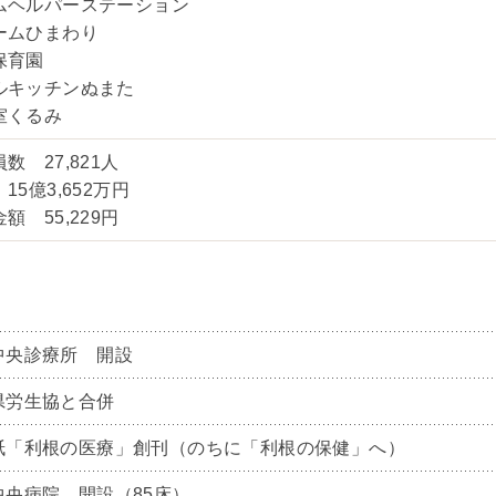
ムヘルパーステーション
ームひまわり
保育園
ルキッチンぬまた
室くるみ
数 27,821人
15億3,652万円
額 55,229円
中央診療所 開設
県労生協と合併
紙「利根の医療」創刊（のちに「利根の保健」へ）
中央病院 開設（85床）