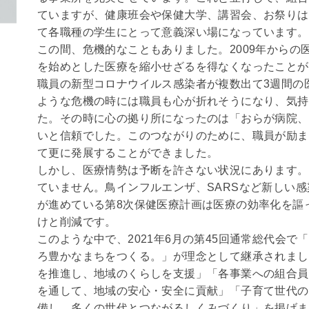
ていますが、健康班会や保健大学、講習会、お祭りは
て各職種の学生にとって意義深い場になっています。
この間、危機的なこともありました。2009年からの
を始めとした医療を縮小せざるを得なくなったことがあ
職員の新型コロナウイルス感染者が複数出て3週間の
ような危機の時には職員も心が折れそうになり、気持
た。その時に心の拠り所になったのは「おらが病院、
いと信頼でした。このつながりのために、職員が励ま
て更に発展することができました。
しかし、医療情勢は予断を許さない状況にあります。
ていません。鳥インフルエンザ、SARSなど新しい
が進めている第8次保健医療計画は医療の効率化を謳
けと削減です。
このような中で、2021年6月の第45回通常総代会
ろ豊かなまちをつくる。」が理念として継承されまし
を推進し、地域のくらしを支援」「各事業への組合員
を通して、地域の安心・安全に貢献」「子育て世代の
備し、多くの世代とつながるしくみづくり」を掲げま