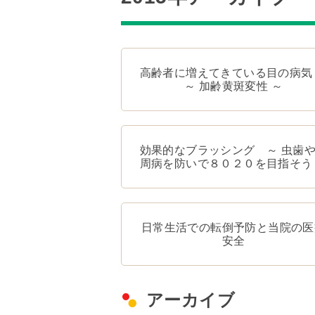
高齢者に増えてきている目の病
～ 加齢黄斑変性 ～
効果的なブラッシング ～ 虫歯
周病を防いで８０２０を目指そう
日常生活での転倒予防と当院の医
安全
アーカイブ