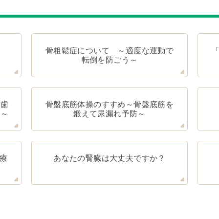
気
骨粗鬆症について ～適度な運動で
転倒を防ごう～
や歯
骨盤底筋体操のすすめ～骨盤底筋を
 ～
鍛えて尿漏れ予防～
療
あなたの腎臓は大丈夫ですか？